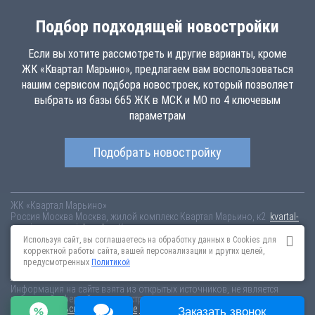
Подбор подходящей новостройки
Если вы хотите рассмотреть и другие варианты, кроме
ЖК «Квартал Марьино», предлагаем вам воспользоваться
нашим сервисом подбора новостроек, который позволяет
выбрать из базы 665 ЖК в МСК и МО по 4 ключевым
параметрам
Подобрать новостройку
ЖК «Квартал Марьино»
Россия
Москва
Москва, жилой комплекс Квартал Марьино, к2
kvartal-
maryino.novopoisk.msk.ru
Купить квартиру в новом жилом комплексе
«Квартал Марьино» от «Группа «Самолет»» в Филимонковском
Используя сайт, вы соглашаетесь на обработку данных в Cookies для
поселении. Квартиры различных планировок от 9.05 млн рублей!
корректной работы сайта, вашей персонализации и других целей,
предусмотренных
Политикой
Новостройки Санкт-Петербурга
Новостройки Москвы
Информация на сайте взята из открытых источников, не является
публичной офертой и распространяется для ознакомления.
Пользовательское соглашение
Соглашение о размещении
Заказать звонок