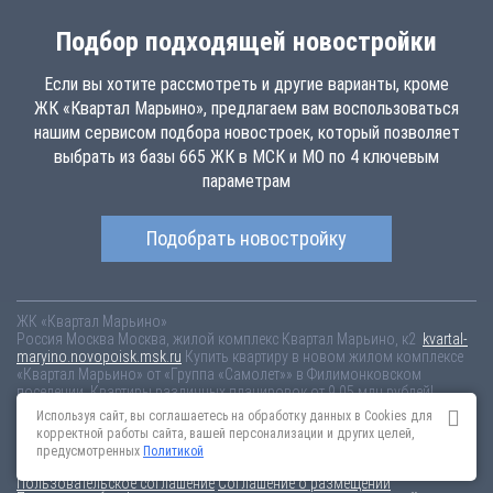
Подбор подходящей новостройки
Если вы хотите рассмотреть и другие варианты, кроме
ЖК «Квартал Марьино», предлагаем вам воспользоваться
нашим сервисом подбора новостроек, который позволяет
выбрать из базы 665 ЖК в МСК и МО по 4 ключевым
параметрам
Подобрать новостройку
ЖК «Квартал Марьино»
Россия
Москва
Москва, жилой комплекс Квартал Марьино, к2
kvartal-
maryino.novopoisk.msk.ru
Купить квартиру в новом жилом комплексе
«Квартал Марьино» от «Группа «Самолет»» в Филимонковском
поселении. Квартиры различных планировок от 9.05 млн рублей!
Используя сайт, вы соглашаетесь на обработку данных в Cookies для
Новостройки Санкт-Петербурга
Новостройки Москвы
корректной работы сайта, вашей персонализации и других целей,
Информация на сайте взята из открытых источников, не является
предусмотренных
Политикой
публичной офертой и распространяется для ознакомления.
Пользовательское соглашение
Соглашение о размещении